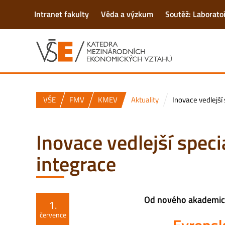
Intranet fakulty
Věda a výzkum
Soutěž: Laborato
VŠE
FMV
KMEV
Aktuality
Inovace vedlejší
Inovace vedlejší spec
integrace
Od nového akademi
1.
července