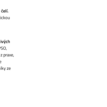
čelí.
tickou
livých
PSO,
z praxe,
e
íky ze