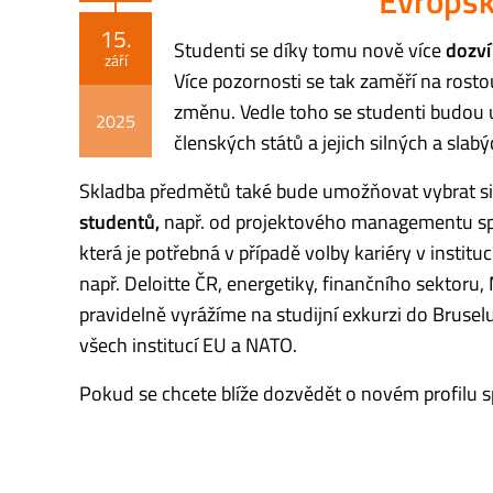
Evropsk
15.
Studenti se díky tomu nově více
dozví
září
Více pozornosti se tak zaměří na rost
změnu. Vedle toho se studenti budou u
2025
členských států a jejich silných a slab
Skladba předmětů také bude umožňovat vybrat s
studentů,
např. od projektového managementu spoj
která je potřebná v případě volby kariéry v instit
např. Deloitte ČR, energetiky, finančního sektoru
pravidelně vyrážíme na studijní exkurzi do Bruse
všech institucí EU a NATO.
Pokud se chcete blíže dozvědět o novém profilu sp