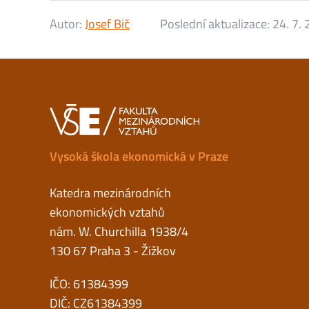
Autor:
Josef Bič
Poslední aktualizace:
24. 7.
Vysoká škola ekonomická v Praze
Katedra mezinárodních
ekonomických vztahů
nám. W. Churchilla 1938/4
130 67 Praha 3 - Žižkov
IČO: 61384399
DIČ: CZ61384399