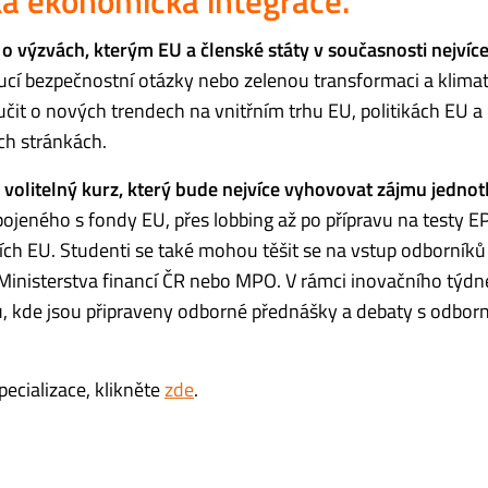
á ekonomická integrace.
 o výzvách, kterým EU a členské státy v současnosti nejvíce 
oucí bezpečnostní otázky nebo zelenou transformaci a klima
čit o nových trendech na vnitřním trhu EU, politikách EU a
ých stránkách.
i
volitelný kurz, který bude nejvíce vyhovovat zájmu jednot
eného s fondy EU, přes lobbing až po přípravu na testy E
ucích EU. Studenti se také mohou těšit se na vstup odborníků 
, Ministerstva financí ČR nebo MPO. V rámci inovačního týdn
lu, kde jsou připraveny odborné přednášky a debaty s odborn
ecializace, klikněte
zde
.