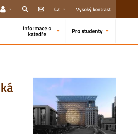
CZ
Vysoký kontrast
Odkazy pro uživatele
Hledat
Informace o
Pro studenty
katedře
cká